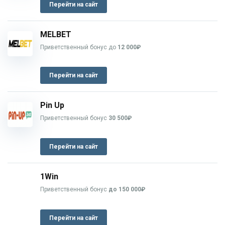
Перейти на сайт
MELBET
Приветственный бонус до
12 000₽
Перейти на сайт
Pin Up
Приветственный бонус
30 500₽
Перейти на сайт
1Win
Приветственный бонус
до 150 000₽
Перейти на сайт