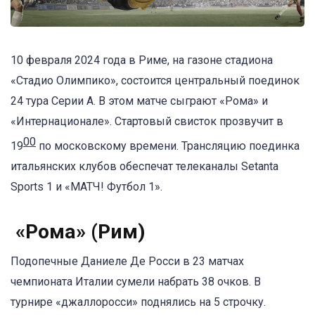
10 февраля 2024 года в Риме, на газоне стадиона
«Стадио Олимпико», состоится центральный поединок
24 тура Серии A. В этом матче сыграют «Рома» и
«Интернационале». Стартовый свисток прозвучит в
00
19
по московскому времени. Трансляцию поединка
итальянских клубов обеспечат телеканалы Setanta
Sports 1 и «МАТЧ! Футбол 1».
«Рома» (Рим)
Подопечные Даниеле Де Росси в 23 матчах
чемпионата Италии сумели набрать 38 очков. В
турнире «джаллоросси» поднялись на 5 строчку.