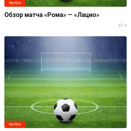
Футбол
Обзор матча «Рома» — «Лацио»
0
Футбол