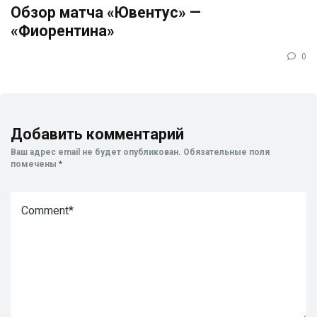
Обзор матча «Ювентус» —
«Фиорентина»
0
Добавить комментарий
Ваш адрес email не будет опубликован.
Обязательные поля
помечены
*