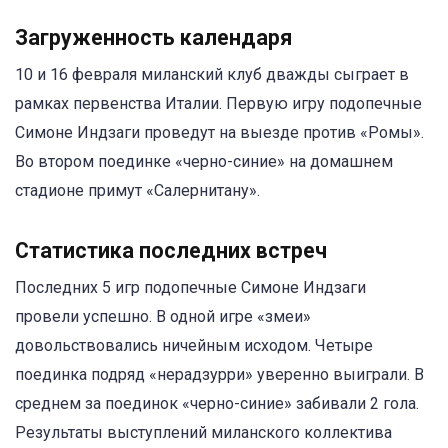
Загруженность календаря
10 и 16 февраля миланский клуб дважды сыграет в
рамках первенства Италии. Первую игру подопечные
Симоне Индзаги проведут на выезде против «Ромы».
Во втором поединке «черно-синие» на домашнем
стадионе примут «Салернитану».
Статистика последних встреч
Последних 5 игр подопечные Симоне Индзаги
провели успешно. В одной игре «змеи»
довольствовались ничейным исходом. Четыре
поединка подряд «нерадзурри» уверенно выиграли. В
среднем за поединок «черно-синие» забивали 2 гола.
Результаты выступлений миланского коллектива