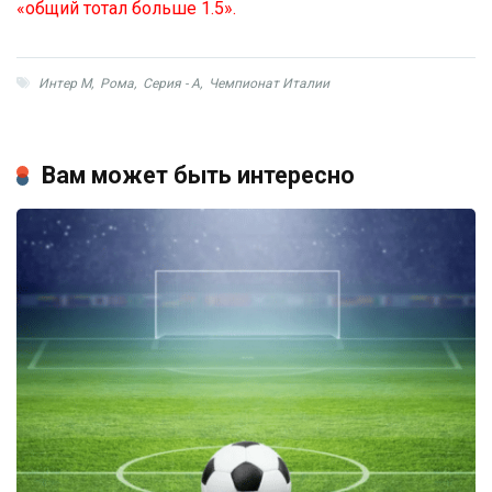
«общий тотал больше 1.5».
Интер М
,
Рома
,
Серия - А
,
Чемпионат Италии
Вам может быть интересно