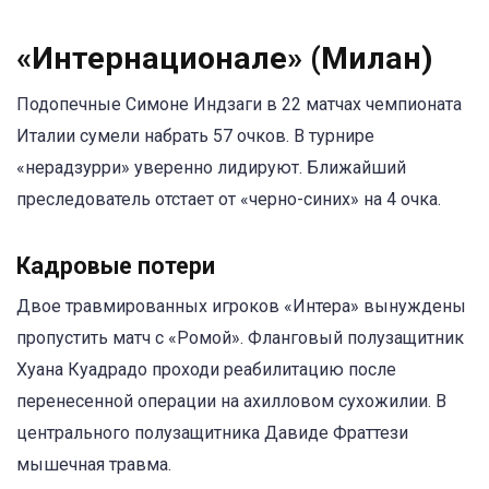
«Интернационале» (Милан)
Подопечные Симоне Индзаги в 22 матчах чемпионата
Италии сумели набрать 57 очков. В турнире
«нерадзурри» уверенно лидируют. Ближайший
преследователь отстает от «черно-синих» на 4 очка.
Кадровые потери
Двое травмированных игроков «Интера» вынуждены
пропустить матч с «Ромой». Фланговый полузащитник
Хуана Куадрадо проходи реабилитацию после
перенесенной операции на ахилловом сухожилии. В
центрального полузащитника Давиде Фраттези
мышечная травма.