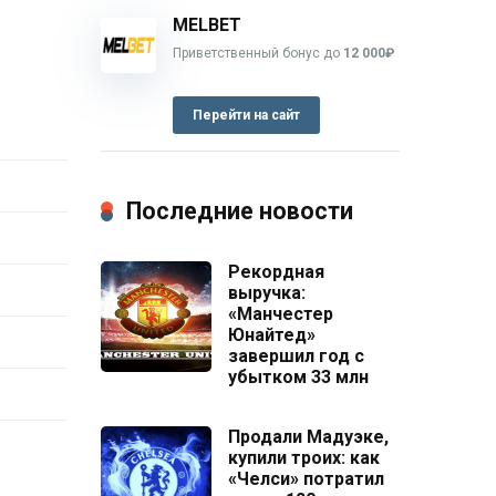
MELBET
Приветственный бонус до
12 000₽
Перейти на сайт
Последние новости
Рекордная
выручка:
«Манчестер
Юнайтед»
завершил год с
убытком 33 млн
Продали Мадуэке,
купили троих: как
«Челси» потратил