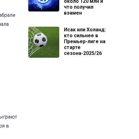
около 120 млн и
что получил
взамен
абрали
нала
Исак или Холанд:
кто сильнее в
Премьер-лиге на
старте
сезона-2025/26
сыграют
ря в