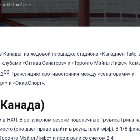
онто Мэйпл Лифс»
ице Канады, на ледовой площадке стадиона «Канадиен Тайр-
 клубами «Оттава Сенаторз» и «Торонто Мэйпл Лифс». Ко
00
22
. Трансляцию противостояния между «сенаторами» и
т» и «Окко.Спорт».
(Канада)
и в НХЛ. В регулярном сезоне подопечные Трэвиса Грина н
место (оно дает право выйти в раунд плей-офф). В 1/8 фин
Торонто Мэйпл Лифс» и проиграли со счетом 2:4.