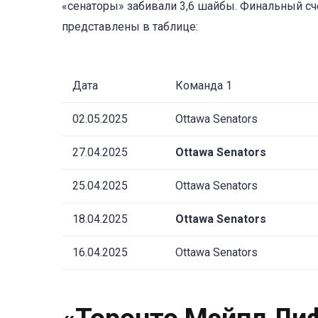
«сенаторы» забивали 3,6 шайбы. Финальный сч
представлены в таблице:
Дата
Команда 1
02.05.2025
Ottawa Senators
27.04.2025
Ottawa Senators
25.04.2025
Ottawa Senators
18.04.2025
Ottawa Senators
16.04.2025
Ottawa Senators