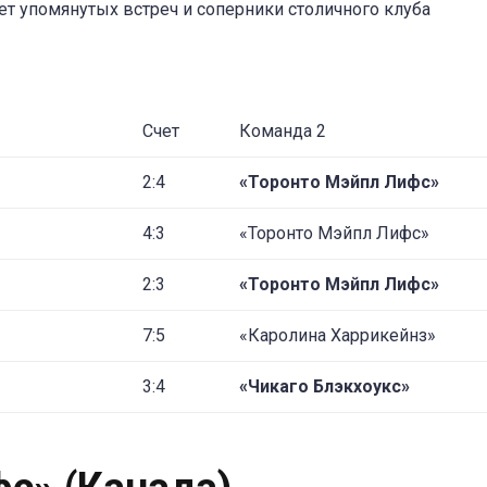
ет упомянутых встреч и соперники столичного клуба
Счет
Команда 2
2:4
«Торонто Мэйпл Лифс»
4:3
«Торонто Мэйпл Лифс»
2:3
«Торонто Мэйпл Лифс»
7:5
«Каролина Харрикейнз»
3:4
«Чикаго Блэкхоукс»