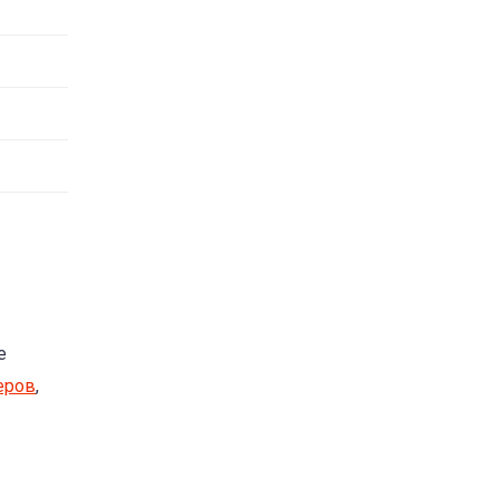
е
еров
,