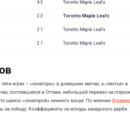
4:3
Toronto Maple Leafs
2:3
Toronto Maple Leafs
2:1
Toronto Maple Leafs
2:1
Toronto Maple Leafs
ов
пяти играх – «сенаторы» в домашних матчах, а «листья» в
чах, состоявшихся в Оттаве, небольшой перевес на сторон
 что шансы «сенаторов» немного выше. По мнению
букмек
ы на победу. Коэффициенты на исходы канадского дерби