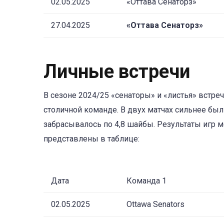
02.05.2025
«Оттава Сенаторз»
27.04.2025
«Оттава Сенаторз»
Личные встречи
В сезоне 2024/25 «сенаторы» и «листья» встреч
столичной команде. В двух матчах сильнее был
забрасывалось по 4,8 шайбы. Результаты игр 
представлены в таблице:
Дата
Команда 1
02.05.2025
Ottawa Senators