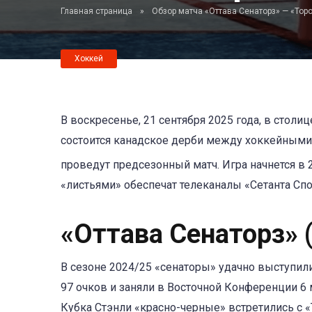
Главная страница
»
Обзор матча «Оттава Сенаторз» — «Тор
Хоккей
В воскресенье, 21 сентября 2025 года, в стол
состоится канадское дерби между хоккейными
проведут предсезонный матч. Игра начнется в 
«листьями» обеспечат телеканалы «Сетанта Спор
«Оттава Сенаторз» 
В сезоне 2024/25 «сенаторы» удачно выступил
97 очков и заняли в Восточной Конференции 6 
Кубка Стэнли «красно-черные» встретились с «