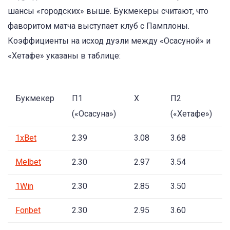
шансы «городских» выше. Букмекеры считают, что
фаворитом матча выступает клуб с Памплоны.
Коэффициенты на исход дуэли между «Осасуной» и
«Хетафе» указаны в таблице:
Букмекер
П1
Х
П2
(«Осасуна»)
(«Хетафе»)
1xBet
2.39
3.08
3.68
Melbet
2.30
2.97
3.54
1Win
2.30
2.85
3.50
Fonbet
2.30
2.95
3.60