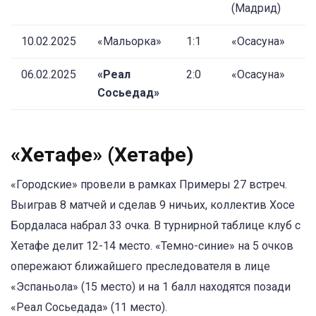
(Мадрид)
10.02.2025
«Мальорка»
1:1
«Осасуна»
06.02.2025
«Реал
2:0
«Осасуна»
Сосьедад»
«Хетафе» (Хетафе)
«Городские» провели в рамках Примеры 27 встреч.
Выиграв 8 матчей и сделав 9 ничьих, коллектив Хосе
Бордаласа набрал 33 очка. В турнирной таблице клуб с
Хетафе делит 12-14 место. «Темно-синие» на 5 очков
опережают ближайшего преследователя в лице
«Эспаньола» (15 место) и на 1 балл находятся позади
«Реал Сосьедада» (11 место).