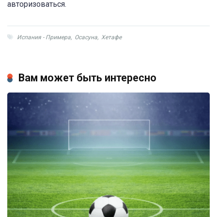
авторизоваться.
Испания - Примера
,
Осасуна
,
Хетафе
Вам может быть интересно