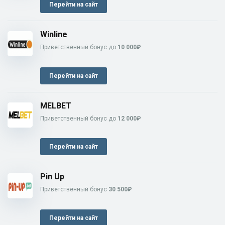
Перейти на сайт
Winline
Приветственный бонус до
10 000₽
Перейти на сайт
MELBET
Приветственный бонус до
12 000₽
Перейти на сайт
Pin Up
Приветственный бонус
30 500₽
Перейти на сайт