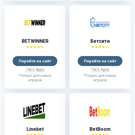
BETWINNER
Бетсити
Перейти на сайт
Перейти на сайт
T&Cs Apply
T&Cs Apply
*Только для новых
*Только для новых
игроков
игроков
Linebet
BetBoom