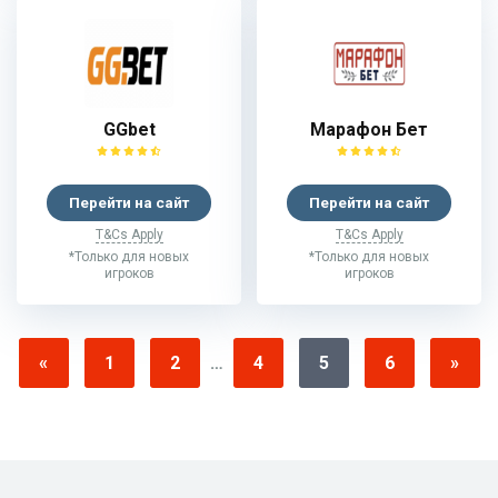
GGbet
Марафон Бет
Перейти на сайт
Перейти на сайт
T&Cs Apply
T&Cs Apply
*Только для новых
*Только для новых
игроков
игроков
«
1
2
…
4
5
6
»