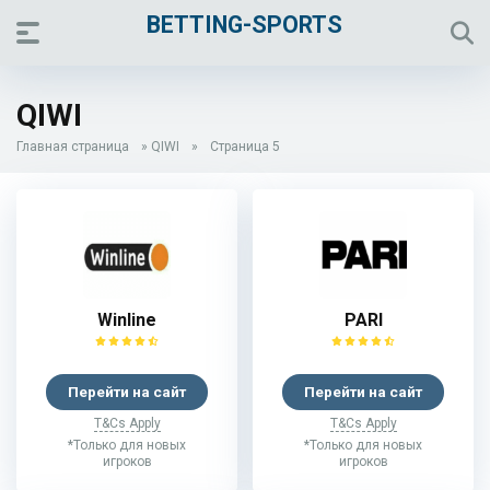
BETTING-SPORTS
QIWI
Главная страница
»
QIWI
»
Страница 5
Winline
PARI
Перейти на сайт
Перейти на сайт
T&Cs Apply
T&Cs Apply
*Только для новых
*Только для новых
игроков
игроков