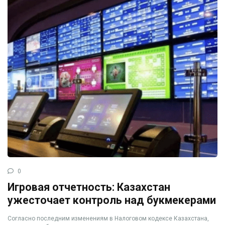
0
Игровая отчетность: Казахстан
ужесточает контроль над букмекерами
Согласно последним изменениям в Налоговом кодексе Казахстана,