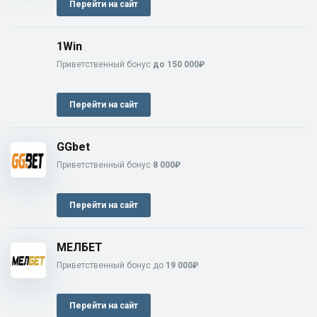
Перейти на сайт
1Win
Приветственный бонус
до 150 000₽
Перейти на сайт
GGbet
Приветственный бонус
8 000₽
Перейти на сайт
МЕЛБЕТ
Приветственный бонус до
19 000₽
Перейти на сайт