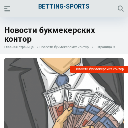
BETTING-SPORTS
Новости букмекерских
контор
Главная страница
»
Новости букмекерских контор
»
Страница 9
Новости букмекерских контор