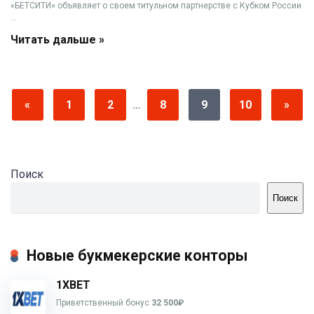
«БЕТСИТИ» объявляет о своем титульном партнерстве с Кубком России
...
Читать дальше »
«
1
2
…
8
9
10
»
Поиск
Поиск
Новые букмекерские конторы
1XBET
Приветственный бонус
32 500₽