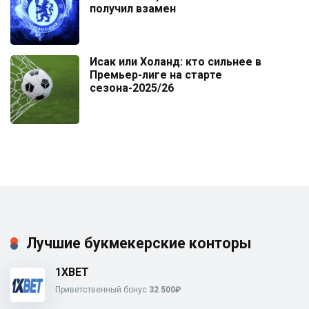
получил взамен
Исак или Холанд: кто сильнее в
Премьер-лиге на старте
сезона-2025/26
Лучшие букмекерские конторы
1XBET
Приветственный бонус
32 500₽