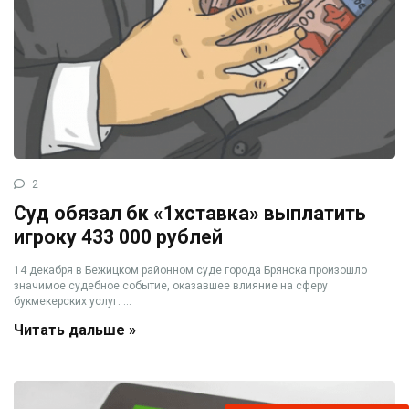
2
Суд обязал бк «1xставка» выплатить
игроку 433 000 рублей
14 декабря в Бежицком районном суде города Брянска произошло
значимое судебное событие, оказавшее влияние на сферу
букмекерских услуг. ...
Читать дальше »