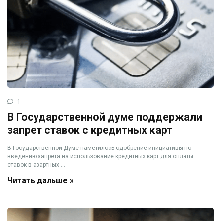
1
В Государственной думе поддержали
запрет ставок с кредитных карт
В Государственной Думе наметилось одобрение инициативы по
введению запрета на использование кредитных карт для оплаты
ставок в азартных ...
Читать дальше »