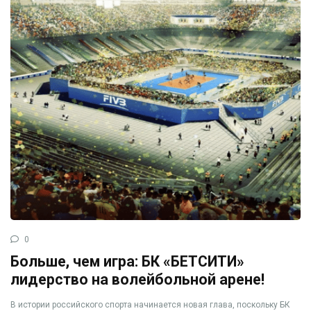
0
Больше, чем игра: БК «БЕТСИТИ»
лидерство на волейбольной арене!
В истории российского спорта начинается новая глава, поскольку БК