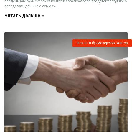
владельцам букмекерских контор и тотализаторов предстоит регулярно
передавать данные о суммах ...
Читать дальше »
Новости букмекерских контор