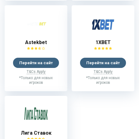
Astekbet
1XBET
Перейти на сайт
Перейти на сайт
T&Cs Apply
T&Cs Apply
*Только для новых
*Только для новых
игроков
игроков
Лига Ставок