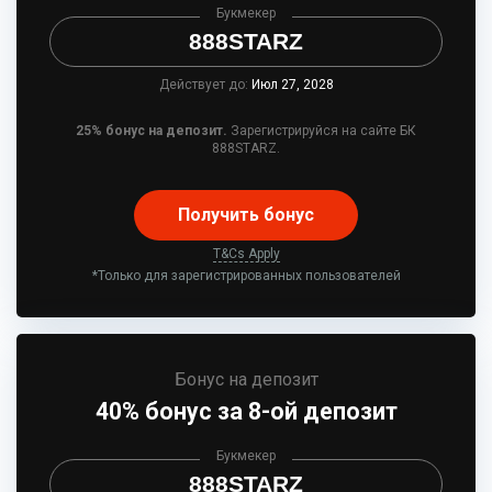
Букмекер
888STARZ
Действует до:
Июл 27, 2028
25% бонус на депозит.
Зарегистрируйся на сайте БК
888STARZ.
Получить бонус
T&Cs Apply
*Только для зарегистрированных пользователей
Бонус на депозит
40% бонус за 8-ой депозит
Букмекер
888STARZ