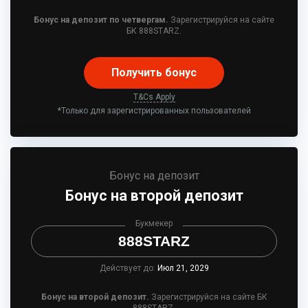
Бонус на депозит по четвергам.
Зарегистрируйся на сайте
БК 888STARZ.
Получить бонус
T&Cs Apply
*Только для зарегистрированных пользователей
Бонус на депозит
Бонус на второй депозит
Букмекер
888STARZ
Действует до:
Июл 21, 2029
Бонус на второй депозит.
Зарегистрируйся на сайте БК
888STARZ.