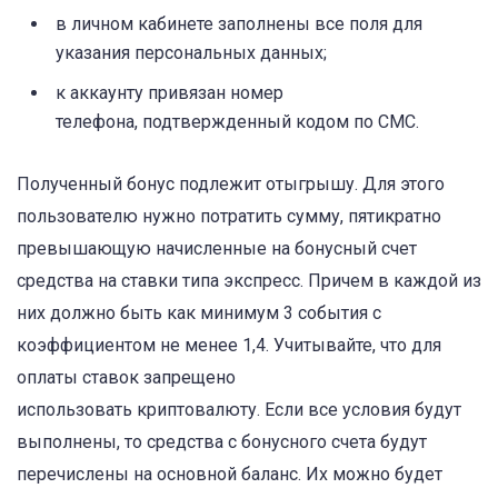
в личном кабинете заполнены все поля для
указания персональных данных;
к аккаунту привязан номер
телефона, подтвержденный кодом по СМС.
Полученный бонус подлежит отыгрышу. Для этого
пользователю нужно потратить сумму, пятикратно
превышающую начисленные на бонусный счет
средства на ставки типа экспресс. Причем в каждой из
них должно быть как минимум 3 события с
коэффициентом не менее 1,4. Учитывайте, что для
оплаты ставок запрещено
использовать криптовалюту. Если все условия будут
выполнены, то средства с бонусного счета будут
перечислены на основной баланс. Их можно будет