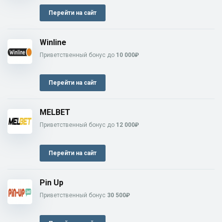
Перейти на сайт
Winline
Приветственный бонус до
10 000₽
Перейти на сайт
MELBET
Приветственный бонус до
12 000₽
Перейти на сайт
Pin Up
Приветственный бонус
30 500₽