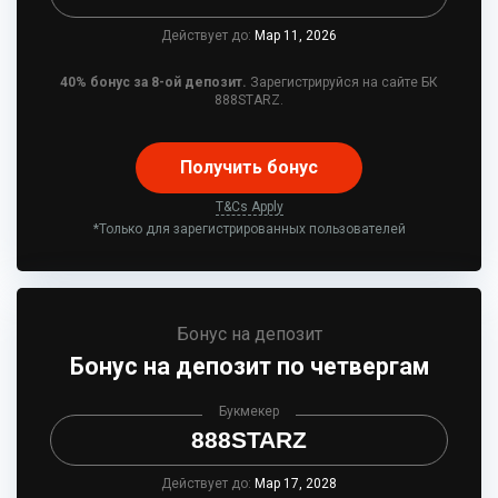
Действует до:
Мар 11, 2026
40% бонус за 8-ой депозит.
Зарегистрируйся на сайте БК
888STARZ.
Получить бонус
T&Cs Apply
*Только для зарегистрированных пользователей
Бонус на депозит
Бонус на депозит по четвергам
Букмекер
888STARZ
Действует до:
Мар 17, 2028