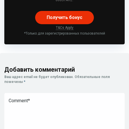
Получить бонус
T&Cs Apply
*Только для зарегистрированных пользователей
Добавить комментарий
Ваш адрес email не будет опубликован.
Обязательные поля
помечены
*