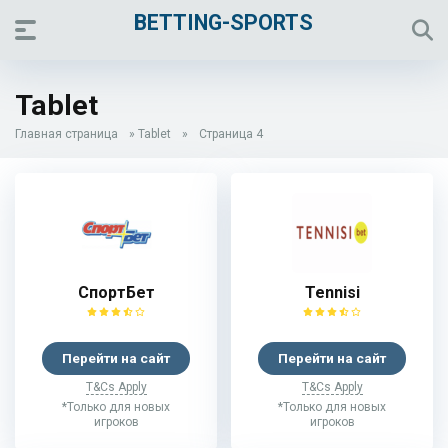
BETTING-SPORTS
Tablet
Главная страница
»
Tablet
»
Страница 4
СпортБет
Tennisi
Перейти на сайт
Перейти на сайт
T&Cs Apply
T&Cs Apply
*Только для новых
*Только для новых
игроков
игроков