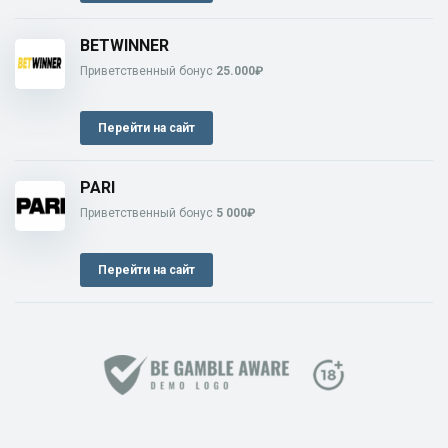
BETWINNER
Приветственный бонус
25.000₽
Перейти на сайт
PARI
Приветственный бонус
5 000₽
Перейти на сайт