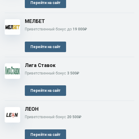
Перейти на сайт
МЕЛБЕТ
Приветственный бонус до
19 000₽
Перейти на сайт
Лига Ставок
Приветственный бонус
3 500₽
Перейти на сайт
ЛЕОН
Приветственный бонус
20 500₽
Перейти на сайт