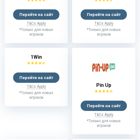
Перейти на сайт
Перейти на сайт
T&Cs Apply
T&Cs Apply
*Только для новых
*Только для новых
игроков
игроков
1Win
Перейти на сайт
Pin Up
T&Cs Apply
*Только для новых
игроков
Перейти на сайт
T&Cs Apply
*Только для новых
игроков