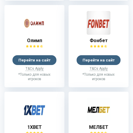
Олимп
Фонбет
Перейти на сайт
Перейти на сайт
T&Cs Apply
T&Cs Apply
*Только для новых
*Только для новых
игроков
игроков
1XBET
МЕЛБЕТ