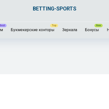
BETTING-SPORTS
ам
Букмекерские конторы
Зеркала
Бонусы
Н