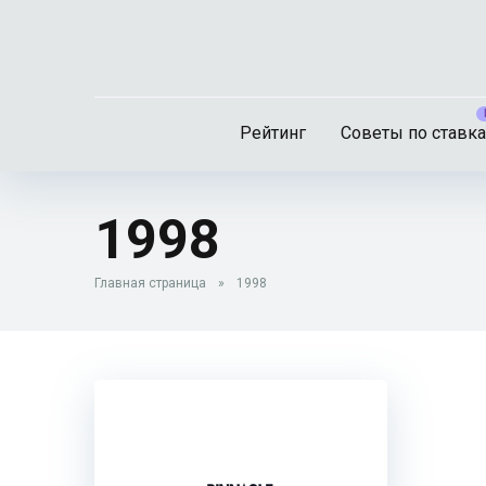
Рейтинг
Советы по ставк
1998
Главная страница
»
1998