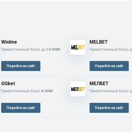
Winline
MELBET
Приветственный бонус до
10 000₽
Приветственный бонус 
Перейти на сайт
Перейти на сайт
GGbet
МЕЛБЕТ
Приветственный бонус
8 000₽
Приветственный бонус 
Перейти на сайт
Перейти на сайт