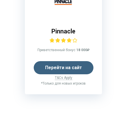
Pinnacle
Приветственный бонус
18 000₽
Перейти на сайт
T&Cs Apply
*Только для новых игроков